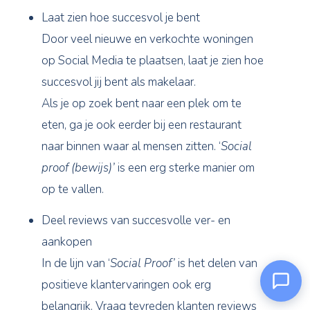
Laat zien hoe succesvol je bent
Door veel nieuwe en verkochte woningen
op Social Media te plaatsen, laat je zien hoe
succesvol jij bent als makelaar.
Als je op zoek bent naar een plek om te
eten, ga je ook eerder bij een restaurant
naar binnen waar al mensen zitten. ‘
Social
proof (bewijs)’
is een erg sterke manier om
op te vallen.
Deel reviews van succesvolle ver- en
aankopen
In de lijn van ‘
Social Proof’
is het delen van
positieve klantervaringen ook erg
Nexxi
belangrijk. Vraag tevreden klanten reviews
Online