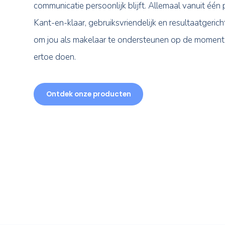
Als makelaar wil je structureel in beeld blijv
zonder grote tijdsinvestering. Nexxtmove z
zichtbaar bent, opvolging automatisch ver
communicatie persoonlijk blijft. Allemaal va
Kant-en-klaar, gebruiksvriendelijk en result
om jou als makelaar te ondersteunen op 
ertoe doen.
Ontdek onze producten