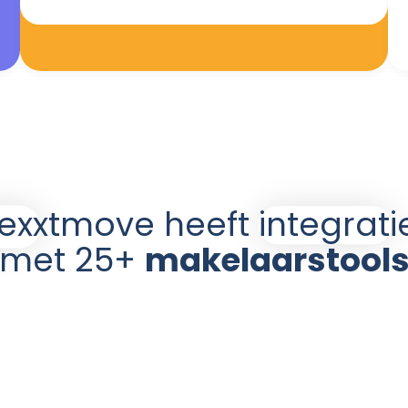
dagelijks mee bezig te zijn.
Hoe Nexxtmove helpt
Social posts kant-en-klaar & au
gers
geplaatst
Nieuwsbrieven in jouw huisstijl,
schrijfwerk
Leadgeneratie via chatbot en fo
ossing
Bekijk