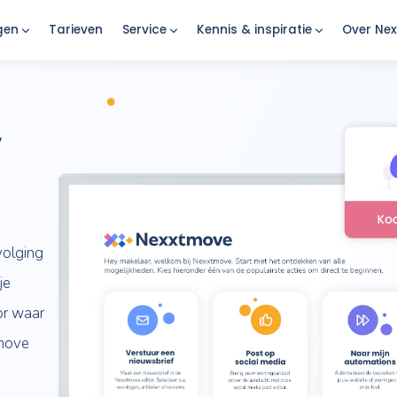
Oplossingen
Tarieven
Service
Kennis & insp
aar,
eting, opvolging
rzicht in je
te over voor waar