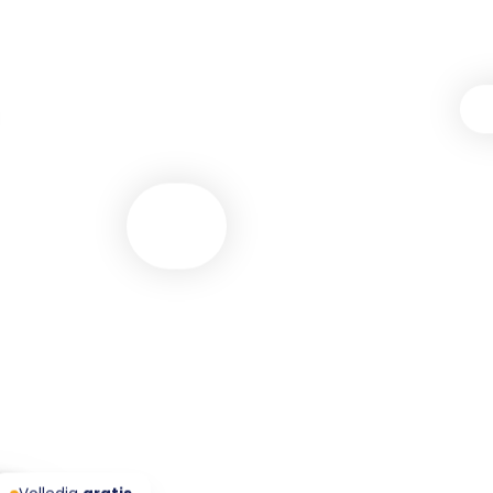
Nexxtmove heeft in
met 25+
makelaa