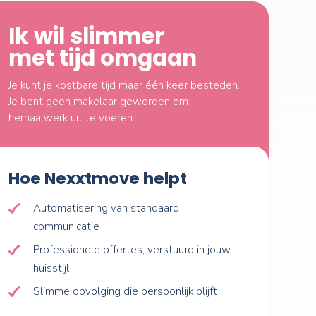
rdt er ook van je verwacht
t en alles goed organiseert.
we vaak van makelaars horen.
Ik wil slimmer
et aanbod
met tijd omga
nder hier