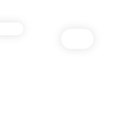
tegraties
rstools