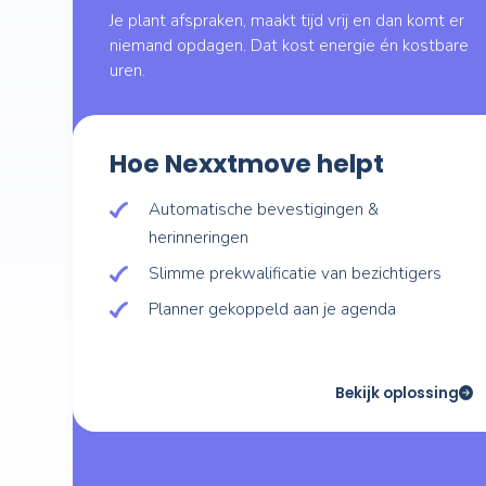
Ik wil minder
no-shows
Je plant afspraken, maakt tijd vrij en dan
niemand opdagen. Dat kost energie én k
uren.