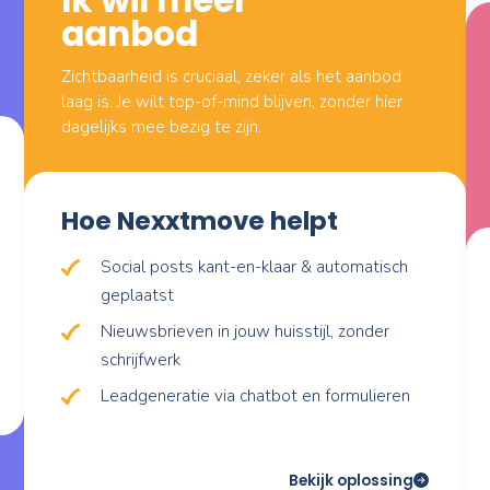
Makelaarswerk is mensenwerk. Maar ondertussen wo
dat je zichtbaar bent op social media, leads opvolg
Dat kost tijd. Herkenbaar? Dit zijn uitdagingen die 
Ik wil meer
 komt er
aanbod
ostbare
Zichtbaarheid is cruciaal, zeker als h
laag is. Je wilt top-of-mind blijven, zo