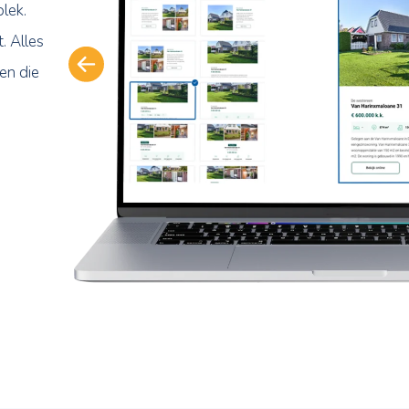
en bij klanten,
orgt dat je
loopt en
nuit één plek.
aatgericht. Alles
de momenten die