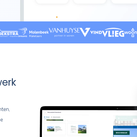
 hoe Nexxtmove
die werk