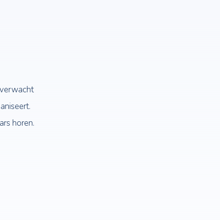
t
, is ons