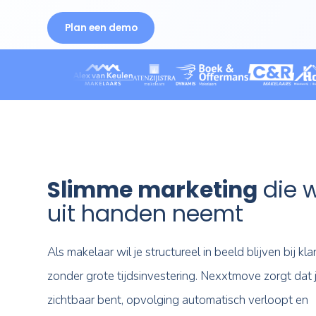
het echt om draait: je klanten. Benieuwd
jou daarbij helpt?
Plan een demo
Slimme marketing
uit handen neemt