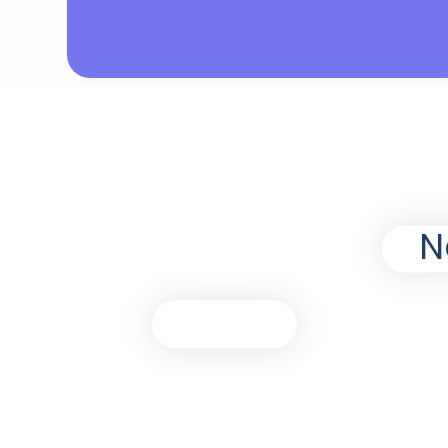
Hoe Nexxtmove helpt
Automatische bevestigingen &
herinneringen
Slimme prekwalificatie van bezichti
Planner gekoppeld aan je agenda
Bekijk opl