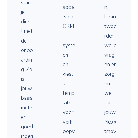
start
socia
n,
je
ls en
bean
direc
CRM
twoo
t met
-
rden
de
syste
we je
onbo
em
vrag
ardin
en
en en
g. Zo
kiest
zorg
is
je
en
jouw
temp
we
basis
late
dat
mete
voor
jouw
en
verk
Nexx
goed
oopv
tmov
ingeri