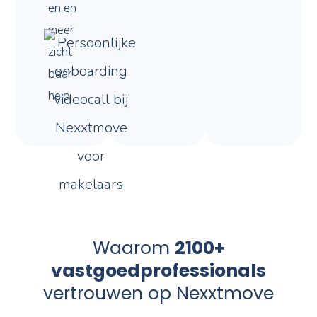
en en
meer
zicht
baar
heid.
Waarom
2100+
vastgoedprofessionals
vertrouwen op Nexxtmove