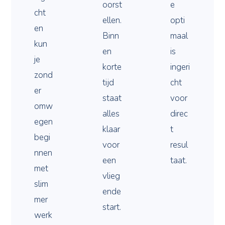
oorst
e
cht
ellen.
opti
en
Binn
maal
kun
en
is
je
korte
ingeri
zond
tijd
cht
er
staat
voor
omw
alles
direc
egen
klaar
t
begi
voor
resul
nnen
een
taat.
met
vlieg
slim
ende
mer
start.
werk