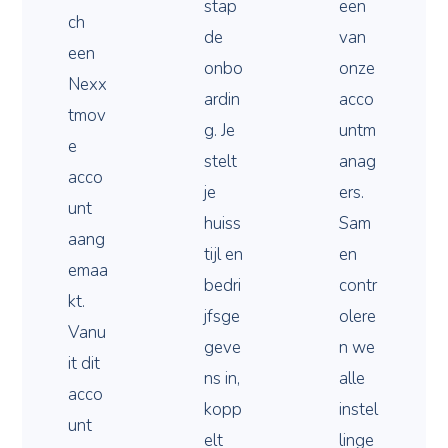
stap
een
ch
de
van
een
onbo
onze
Nexx
ardin
acco
tmov
g. Je
untm
e
stelt
anag
acco
je
ers.
unt
huiss
Sam
aang
tijl en
en
emaa
bedri
contr
kt.
jfsge
olere
Vanu
geve
n we
it dit
ns in,
alle
acco
kopp
instel
unt
elt
linge