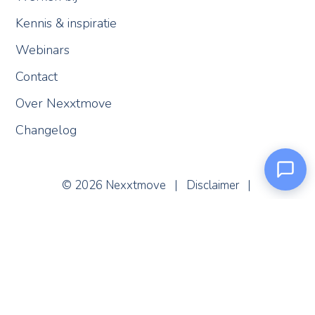
Kennis & inspiratie
Webinars
Contact
Over Nexxtmove
Changelog
Nexxi
Online
© 2026 Nexxtmove |
Disclaimer
|
Algemene voorwaarden
|
Privacy- en cookieverklaring
|
Privacy Verified
|
Spambeleid