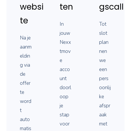
websi
ten
gscall
te
In
Tot
jouw
slot
Na je
Nexx
plan
aanm
tmov
nen
eldin
e
we
g via
acco
een
de
unt
pers
offer
doorl
oonlij
te
oop
ke
word
je
afspr
t
stap
aak
auto
voor
met
matis