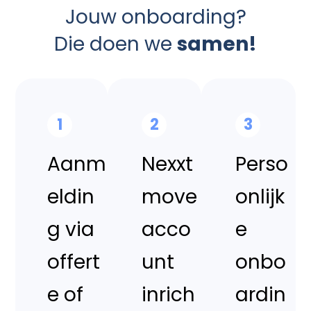
Jouw onboarding?
Die doen we
samen!
1
2
3
Aanm
Nexxt
Perso
eldin
move
onlijk
g via
acco
e
offert
unt
onbo
e of
inrich
ardin