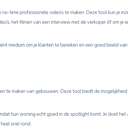
idsysteem
onze profile tool
! Waardoor jij meer inzicht krijgt in 
t om binnen no-time professionele video’s te maken. D