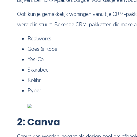
het overwegen waard zijn.
1: Basis software v
CRM-pakketten zijn de basis van de digitali
blijven. Een CRM-pakket zorgt ervoor dat j
Ook kun je gemakkelijk woningen vanuit je 
wereld in stuurt. Bekende CRM-pakketten die
Realworks
Goes & Roos
Yes-Co
Skarabee