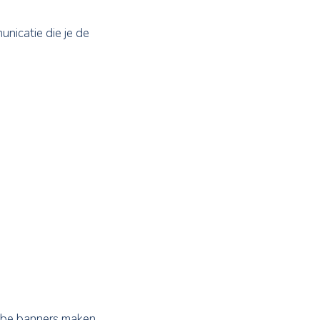
ketten
anneer je de concurrentie voor wil
n allerhande communicatie die je de