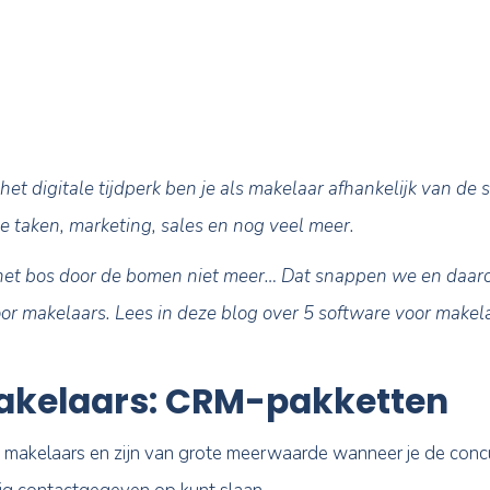
 werkt. Deze software kun je helpen met je alledaag
oorbij, in het digitale tijdperk ben je als makelaar
alledaagse taken, marketing, sales en nog veel mee
zie je soms het bos door de bomen niet meer… Dat
tools voor makelaars. Lees in deze blog over 5 sof