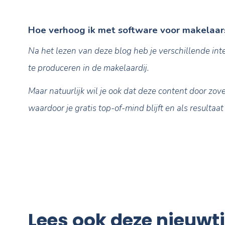
verschillende doeleinden: het maken van open
mee te kunnen maken.
Video’s heeft zich al bewezen als een moder
weer te geven.
5: Matterport
Matterport maakt het mogelijk om real-time
virtuele bezichtiging te doen.
Verkopers van woningen kunnen dit erg waar