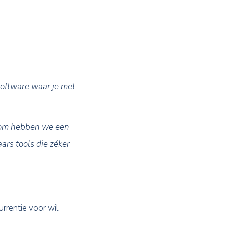
se taken, marketing,
 afhankelijk van de software waar je met
r.
 snappen we en daarom hebben we een
tware voor makelaars tools die zéker