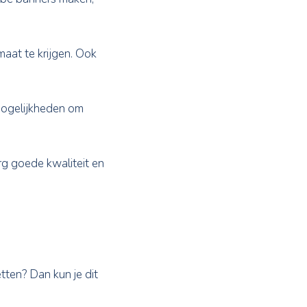
bijvoorbeeld YouTube banners maken,
op het juiste formaat te krijgen. Ook
e makelaar heeft de mogelijkheden om