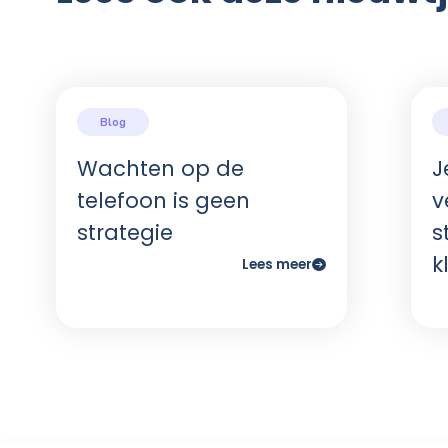
gemiddelde makelaar en dat gaat via word-o
Hoe verhoog ik met software voor ma
Na het lezen van deze blog heb je verschil
te produceren in de makelaardij.
Maar natuurlijk wil je ook dat deze conten
waardoor je gratis top-of-mind blijft en al