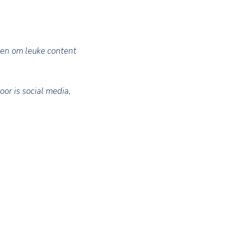
verkoper óf om je eigen promotievideo’s
een goed beeld van je makelaarskantoor
t de mogelijkheid om als het ware een
komt. Je doet het anders dan de