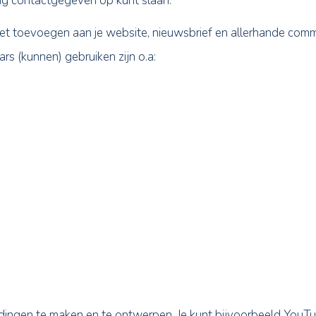
oor makelaars: CRM-pak
sering van makelaars en zijn van grote meerwaarde w
e eenvoudig contactgegeven op kunt slaan.
CRM-pakket toevoegen aan je website, nieuwsbrief e
 makelaars (kunnen) gebruiken zijn o.a: