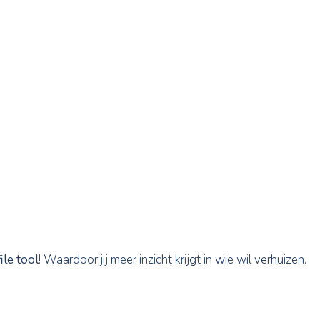
bsites zoals Pexels en Unsplash erg handig. De afbee
n. Wil je eenvoudig de meest conversieverhogende ma