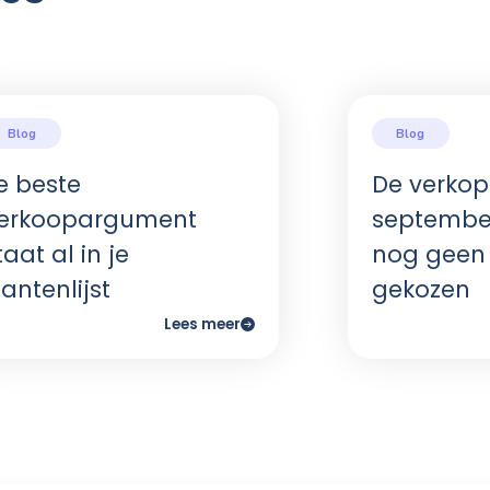
f-mouth heel snel rond.
kelaars mijn zichtbaarheid online?
lende interessante inzichten vergaard over welke t
t door zoveel mogelijk mensen gezien wordt. Het id
s resultaat meer aanbod gaat maken.