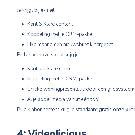
eigen beeldmateriaal aan te leveren.
Om dat op te vullen zijn stockfoto’s van we
het aanbod is ook heel erg breed.
3: Nexxtmove
Natuurlijk kan Nexxtmove hier niet ontbreke
met Nexxtmove zeker doen.
Je krijgt bij e-mail:
Kant & Klare content