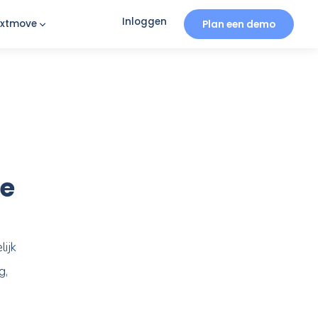
Inloggen
iratie
Over Nexxtmove
ust-have
als makelaar afhankelijk