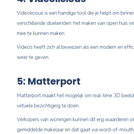
Koppeling met je CRM-pakket
Elke maand een nieuwsbrief klaargezet
Bij Nexxtmove social krijg je:
Kant-en-klare content
Koppeling met je CRM-pakket
Unieke woningpresentatie door een gr
Al je social media vanuit één tool
Bij elk abonnement krijg je
standaard gratis 
4: Videolicious
Videolicious is een handige tool die je help