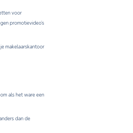
wie wil verhuizen.
eze tool kun je inzetten voor