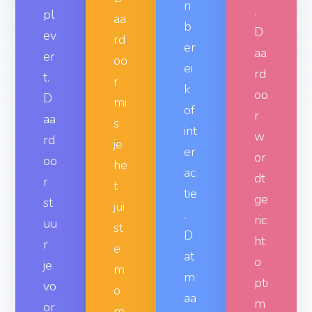
.
pl
aa
b
D
ev
rd
er
aa
er
oo
ei
rd
t.
r
k
oo
D
mi
of
r
aa
s
int
w
rd
je
er
or
oo
he
ac
dt
r
t
tie
ge
st
jui
.
ric
uu
st
D
ht
r
e
at
o
je
m
m
pti
vo
o
aa
m
or
m
kt