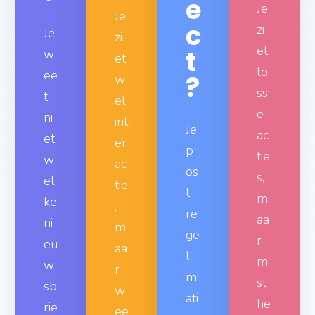
Je
c
zi
Je
zi
et
t
w
et
lo
ee
?
w
ss
t
el
e
ni
int
Je
ac
et
er
p
tie
w
ac
os
s,
el
tie
t
m
ke
,
re
aa
ni
m
ge
r
eu
aa
l
mi
w
r
m
st
sb
w
ati
he
rie
ee
g,
t