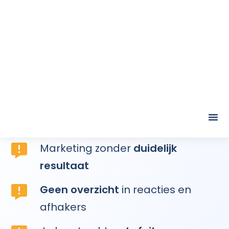
Herken jij deze
uitdagingen?
Marketing zonder
duidelijk
resultaat
Geen overzicht
in reacties en
afhakers
Je loopt achter
de feiten
aan