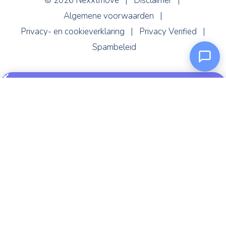
Algemene voorwaarden
|
Privacy- en cookieverklaring
|
Privacy Verified
|
Spambeleid
Hé makelaar, mis niks!
Ontvang updates over al onze tools en hoor als
eerste wanneer er nieuwe webinars aankomen.