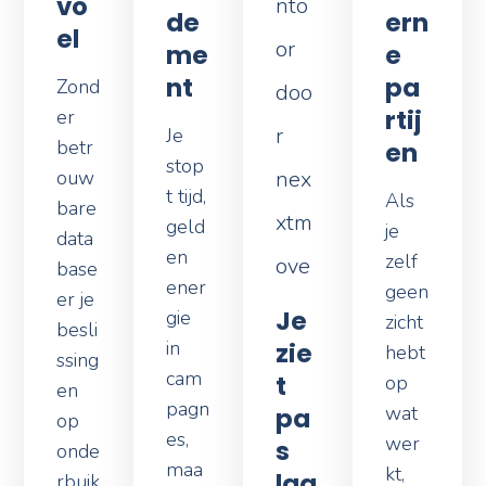
de
ern
el
me
e
nt
pa
Zond
rtij
er
Je
betr
en
stop
ouw
t tijd,
Als
bare
geld
je
data
en
zelf
base
ener
geen
er je
Je
gie
zicht
besli
in
zie
hebt
ssing
cam
t
op
en
pagn
wat
pa
op
es,
wer
s
onde
maa
kt,
laa
rbuik
r