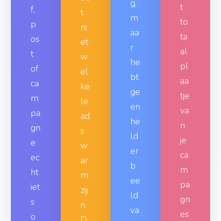
f,
t
m
to
p
ni
aa
ta
os
et
r
al
t
w
he
pl
of
el
bt
aa
ca
ke
ge
tje
m
le
en
va
pa
ad
he
n
gn
s
ld
je
e
w
er
ca
ec
ar
b
m
ht
m
ee
pa
iet
zij
ld
gn
s
n.
va
es
o
D
n