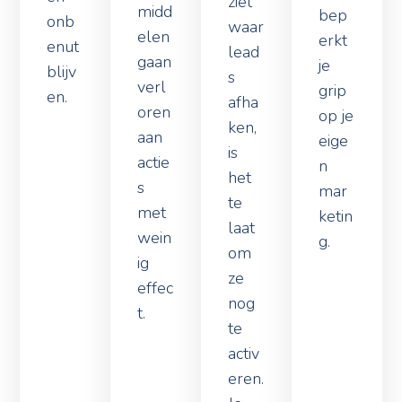
bep
onb
waar
elen
erkt
enut
lead
gaan
je
blijv
s
verl
grip
en.
afha
oren
op je
ken,
aan
eige
is
actie
n
het
s
mar
te
met
ketin
laat
wein
g.
om
ig
ze
effec
nog
t.
te
activ
eren.
Je