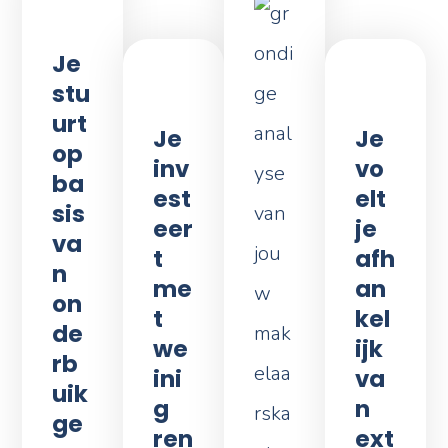
Je
stu
urt
Je
Je
op
inv
vo
ba
est
elt
sis
eer
je
va
t
afh
n
me
an
on
t
kel
de
we
ijk
rb
ini
va
uik
g
n
ge
ren
ext
vo