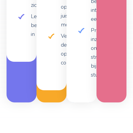
zichtbaar
op het
interactie
juiste
Leads en
eenvoudig
moment
bezoekersgedrag
Praktische
in beeld
Vergroot
inzichten
de kans
om je
op
strategie
conversie
bij te
sturen