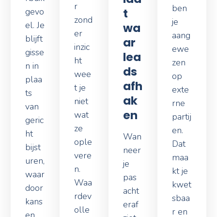
ben
gevo
t
zond
je
el. Je
wa
er
aang
blijft
ar
inzic
ewe
gisse
lea
ht
zen
n in
ds
wee
op
plaa
afh
t je
exte
ts
ak
niet
rne
van
en
wat
partij
geric
ze
en.
ht
Wan
ople
Dat
bijst
neer
vere
maa
uren,
je
n.
kt je
waar
pas
Waa
kwet
door
acht
rdev
sbaa
kans
eraf
olle
r en
en
ziet
midd