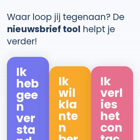
Waar loop jij tegenaan? De
nieuwsbrief tool
helpt je
verder!
Ik
Ik
Ik
heb
wil
verl
gee
kla
ies
n
nte
het
ver
n
con
sta
ber
tac