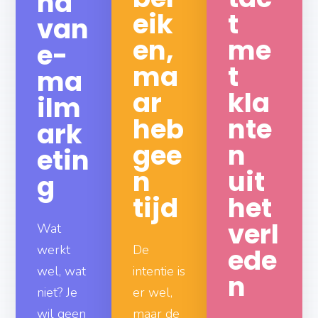
nd
eik
t
van
en,
me
e-
ma
t
ma
ar
kla
ilm
heb
nte
ark
gee
n
etin
n
uit
g
tijd
het
verl
Wat
werkt
De
ede
wel, wat
intentie is
n
niet? Je
er wel,
wil geen
maar de