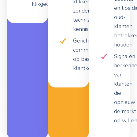
klikken,
klikgedrag
en tips di
zonder
oud-
technische
klanten
kennis
betrokke
Gericht
houden
communiceren
Signalen
op basis van
herkenn
klantkenmerken
van
klanten
die
opnieuw
de markt
op wille