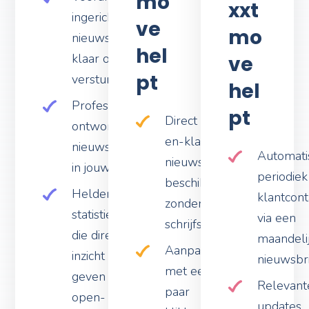
mo
xxt
ingerichte
ve
mo
nieuwsbrieven,
hel
klaar om te
ve
pt
versturen
hel
Professioneel
pt
Direct kant-
ontworpen
en-klare
nieuwsbrieftemplates
Automati
nieuwsbrieven
in jouw huisstijl
periodiek
beschikbaar,
Heldere
klantcont
zonder
statistieken
via een
schrijfstress
die direct
maandeli
Aanpassen
inzicht
nieuwsbr
met een
geven in
Relevant
paar
open- en
updates