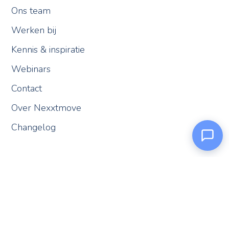
Ons team
Werken bij
Kennis & inspiratie
Webinars
Contact
Over Nexxtmove
Changelog
Nexxi
Online
© 2026 Nexxtmove |
Disclaimer
|
Algemene voorwaarden
|
Privacy- en cookieverklaring
|
Privacy Verified
|
Spambeleid