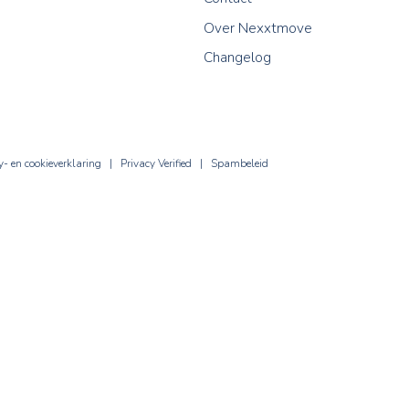
Chatbot
Leadmanagement
Webinars
Contact
Over Nexxt
Changelog
en
|
Privacy- en cookieverklaring
|
Privacy Verified
|
Spambeleid