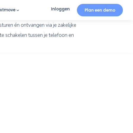
Inloggen
iratie
Over Nexxtmove
tform berichten sturen én ontvangen via je zakelij
hoef je niet meer te schakelen tussen je telefoon e
iratie