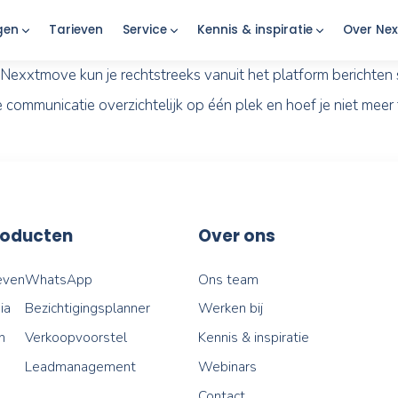
Oplossingen
Tarieven
Service
Kennis & insp
ol van Nexxtmove kun je rechtstreeks vanuit het pla
je alle communicatie overzichtelijk op één plek en 
Onze producten
Over ons
Nieuwsbrieven
WhatsApp
Ons team
ocial media
Bezichtigingsplanner
Werken bij
Automation
Verkoopvoorstel
Kennis & insp