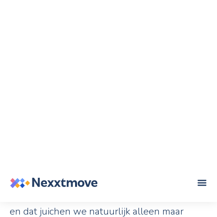
29 juli 2020
Blog
Facebook voor
makelaars: 14 tips
Veel makelaars zijn actief op Facebook
en dat juichen we natuurlijk alleen maar