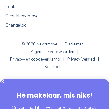
Contact
Over Nexxtmove
Changelog
© 2026 Nexxtmove |
Disclaimer
|
Algemene voorwaarden
|
Nexxi
Privacy- en cookieverklaring
|
Privacy Verified
|
Online
Spambeleid
Hé makelaar, mis niks!
Ontvang updates over al onze tools en hoor als