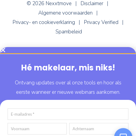
© 2026 Nexxtmove |
Disclaimer
|
Algemene voorwaarden
|
Nexxi
Online
Privacy- en cookieverklaring
|
Privacy Verified
|
Spambeleid
Hé makelaar, mis niks!
Ontvang updates over al onze tools en hoor als
eerste wanneer er nieuwe webinars aankomen.