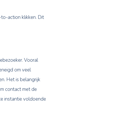
erteren. Vaak zijn dit knoppen die qua
teren ze beter. Deze knoppen moeten een
 hierbij aan knoppen als: