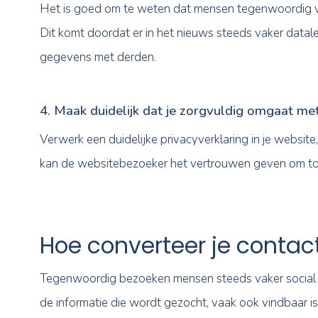
Deze woorden zijn allemaal krachtig en laten
zorgt ervoor dat er minder verwarring is en d
3. Zorg ervoor dat formulieren klein bl
Een grote valkuil bij het maken van formuli
wanneer jij je als websitebezoeker in de be
informatie achter te laten. Daarom is het be
dat je weet wélke informatie voor jou als m
potentiële klant op te kunnen nemen. Naam,
kunnen zijn.