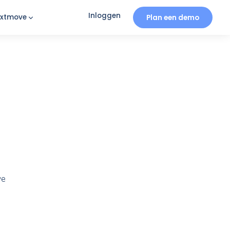
Inloggen
iratie
Over Nexxtmove
en als
 ervoor dat je nieuwe