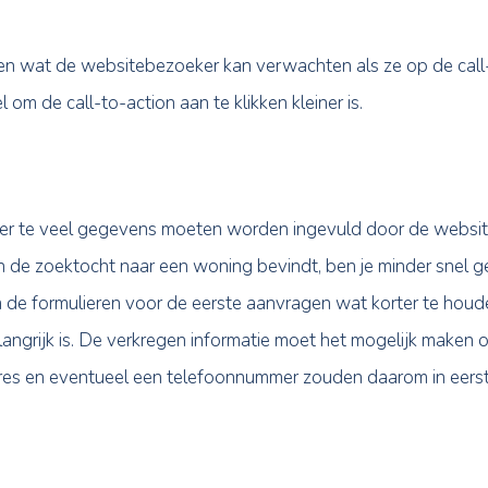
tes of landingspagina’s kunt zetten om goed te conv
t van je website. Hierdoor vallen deze op en conver
gebruiker direct uitnodigen om erop te klikken. Denk