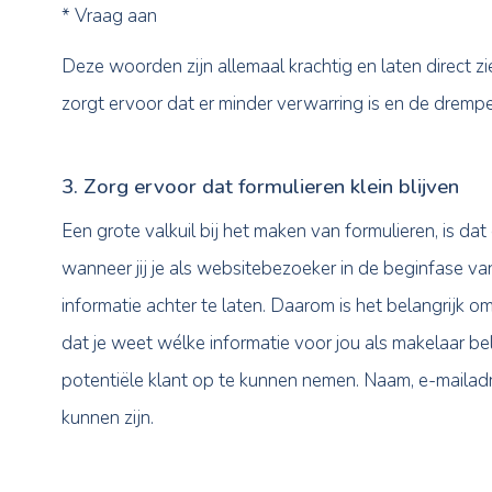
2. Voeg de juiste call-to-actions toe
Call-to-actions zijn knoppen die je op websi
kleur een groot contrast vormen met de res
kort en bondig bericht hebben, ze moeten de 
* Ik wil informatie
* Download nu
* Probeer nu gratis
* Neem contact op
* Vraag aan