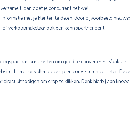
ddel, omdat je hierdoor direct twee doelgroepen kan
n een tweede woning o.i.d. willen verkopen).
aan het converteren van jouw online pagina’s:
op het verkopen van woningen. Begrijpelijk, want dat
kt. Als makelaar moet je ervoor zorgen dat je zoveel
vens niet verzamelt, dan doet je concurrent het wel.
ardevolle informatie met je klanten te delen, door 
aast een aan- of verkoopmakelaar ook een kennispartne