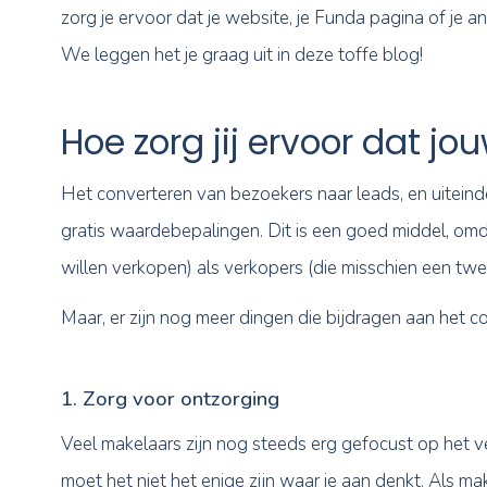
Als makelaar wil je natuurlijk het liefst nie
Één van de belangrijkste zaken, is het krij
e-mailadres). Hierdoor ben je in staat om c
woningaanbod.
Door je website, Funda pagina, of landingsp
zorg je ervoor dat je website, je Funda pagi
We leggen het je graag uit in deze toffe blo
Hoe zorg jij ervoor d
Het converteren van bezoekers naar leads, en