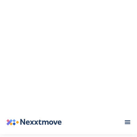
20 oktober 2020
Blog
Heb jij Google Mijn
Bedrijf al aan
Nexxtmove gekoppeld
als makelaar?